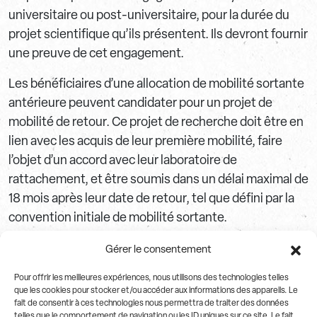
universitaire ou post-universitaire, pour la durée du
projet scientifique qu’ils présentent. Ils devront fournir
une preuve de cet engagement.
Les bénéficiaires d’une allocation de mobilité sortante
antérieure peuvent candidater pour un projet de
mobilité de retour. Ce projet de recherche doit être en
lien avec les acquis de leur première mobilité, faire
l’objet d’un accord avec leur laboratoire de
rattachement, et être soumis dans un délai maximal de
18 mois après leur date de retour, tel que défini par la
convention initiale de mobilité sortante.
Les mobilités d’accueil organisées par un
Gérer le consentement
établissement de recherche ou de santé français sont
Pour offrir les meilleures expériences, nous utilisons des technologies telles
également éligibles au titre de la catégorie des
que les cookies pour stocker et/ou accéder aux informations des appareils. Le
mobilités, sous réserve des lettres d’engagement de
fait de consentir à ces technologies nous permettra de traiter des données
telles que le comportement de navigation ou les ID uniques sur ce site. Le fait