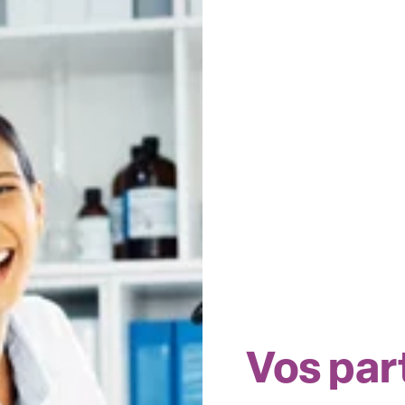
Vos
par